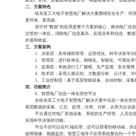
能生产管理、设备故障报修管理、精益检修管理、智能巡检
二、方案特色
哈东亚工大电子智慧电厂解决方案围绕安全生产、经
更环保、更高效。
其中对“数据”的应用是整个方案的核心，推动电厂信
过管控一体化，消除电厂信息孤岛，实现业务和信息、数据
价值和效益。
三、方案架构
1
、决策层：具有辅助管理、运营优化、科学决策等功
2
、管理层：进行标准化。精细化、智能化、可视化等
3
、监测层：有效进行工厂建模、生产监视、安全预警
4
、技术层：采用人脸识别、大数据分析、云计算、
3D
5
、工业控制层：基于底层智能设备、自动控制，采集
四、功能简介
1
、智慧电厂信息一体化管控平台
在哈东亚工大电子智慧电厂解决方案中信息一体化管控
基层数据的采集、汇总、处理、分类、分析，从而为企业提
平台通过对电厂其他设备、系统的生产经营、人员信
实现科学决策的功能。
平台不但可以在
PC
端应用，还可以部署到移动端，供
故障报修、视频监控、智慧工地等子应用系统整合到一个平