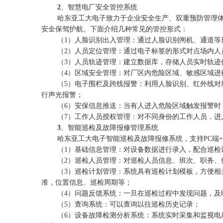
2
、智慧电厂安全管控系统
哈东亚工大电子致力于企业安全生产、双重预防管理
安全保驾护航。下面介绍几种常见的管控形式：
（
1
）人脸识别出入管理：通过人脸识别闸机、通道等
（
2
）人员定位管理：通过电子标签的形式对点场内人
（
3
）人员轨迹管理：建立数据库，存储人员实时轨迹
（
4
）区域安全管理：对厂区内危险区域、敏感区域进
（
5
）电子围栏及跨线报警：利用人脸识别、红外线对
行声光报警；
（
6
）安保信息推送：当有人进入危险区域触发报警时
（
7
）工作人员授权管理：对不同身份的工作人员，进
3
、智能巡检及故障报修管理系统
哈东亚工大电子智能巡检及故障报修系统，支持
PC
端
+
（
1
）基础信息管理：对设备数据进行录入，配合巡检
（
2
）巡检人员管理：对巡检人员信息、班次、职务、
（
3
）巡检计划管理：系统具有巡检计划模板，方便相
准，位置信息、巡检周期等；
（
4
）问题反馈系统：一旦在巡检过程中发现问题，及
（
5
）查询系统：可以查询以往巡检历史记录；
（
6
）设备故障检测分析系统：系统实时采集和监视电