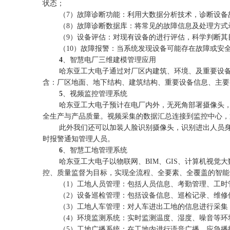
状态；
（
7
）故障诊断功能：利用大数据分析技术，诊断设备
（
8
）故障诊断数据库：将常见的故障信息及处理方式
（
9
）设备评估：对现有设备的进行评估，科学判断其
（
10
）故障报警：当系统发现设备可能存在故障或安
4
、智慧电厂三维建模管理应用
哈东亚工大电子通过对厂区内建筑、环境、及重要设
含：厂区地面、地下结构、建筑结构、重要设备信息、主要
5
、视频监控管理系统
哈东亚工大电子预计在电厂内外，无死角部署摄像头
全生产与产品质量。视频采集的数据汇总连接到监控中心，
此外我们还可以加装人脸识别摄像头，识别进出人员
时报警通知管理人员。
6
、智慧工地管理系统
哈东亚工大电子以物联网、
BIM
、
GIS
、计算机视觉大
控、质量监督为目标，实现全流程、全要素、全覆盖的智能
（
1
）工地人员管理：包括人员信息、考勤管理、工时
（
2
）设备巡检管理：包括设备信息、巡检记录、维修
（
3
）工地人车管理：对人车进出工地的信息进行采集
（
4
）环境监测系统：实时监测温度、湿度、噪音等环
（
5
）工地广播系统：在工地内进行语音广播、应急播